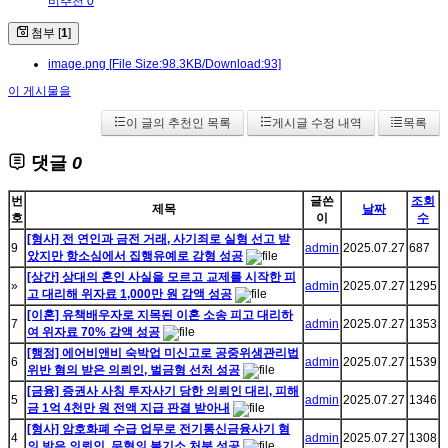
비추천 0
첨부 [
1
]
image.png
[File Size:98.3KB/Download:93]
이 게시물을
이 글의 추천인 목록
게시글 수정 내역
목록
댓글
0
번
글쓴
조회
제목
날짜
호
이
수
[형사] 전 연인과 금전 거래, 사기죄로 실형 선고 받
9
admin
2025.07.27
687
았지만 항소심에서 집행유예로 감형 성공
[상간] 상대의 혼인 사실을 모르고 교제를 시작한 피
»
admin
2025.07.27
1295
고 대리해 위자료 1,000만 원 감액 성공
[이혼] 유책배우자로 지목된 이혼 소송 피고 대리하
7
admin
2025.07.27
1353
여 위자료 70% 감액 성공
[행정] 에어비앤비 숙박업 미신고로 공중위생관리법
6
admin
2025.07.27
1539
위반 혐의 받은 의뢰인, 벌금형 선처 성공
[금융] 증권사 사칭 투자사기 당한 의뢰인 대리, 피해
5
admin
2025.07.27
1346
금 1억 4천만 원 전액 지급 판결 받아내
[형사] 암호화폐 수급 업무로 전기통신금융사기 혐
4
admin
2025.07.27
1308
의 받은 의뢰인, 무혐의 불기소 처분 성공