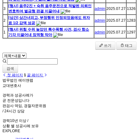
[형사] 음주2진 + 숙취 음주운전으로 적발된 의뢰인
3
admin
2025.07.27
1326
변호하여 벌금형 판결 이끌어내
[상간] 상간녀피고, 부정행위 인정되었음에도 위자
2
admin
2025.07.27
1283
료 1/2 감액 성공
[형사] 위험 수위 높았던 특수폭행 사건, 검사 항소
1
admin
2025.07.27
1297
기각 이끌어내 징역형 막아
쓰기
태그
검색
첫 페이지
1
끝 페이지
법무법인 에이앤랩
교대변호사
경력과 성공사례가
곧 전문성입니다
판검사 역임, 경찰자문위원
/ 24시간 상담
경력10년 이상 /
상황 별 성공사례 보유
EXPLORE