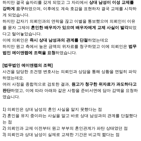
하지만 결국 술자리를 갖게 되었고 그 자리에서
상대 남성이 이성 교제를
강하게 요구
하였으며, 이후에도 계속 호감을 표현하자 결국 교제를 시작하
게 되었습니다.
하지만 갑자기 의뢰인과의 연락을 끊고 이별을 통보했으며 의뢰인이 이유
를 묻자 그제야
혼인한 배우자가 있으며 배우자에게 교제 사실이 발각
되었
다고 털어놓았습니다.
이에 의뢰인은
즉시 상대 남성과의 관계를 단절
하였는데요
하지만 원고 측에서 높은 금액의 위자료를 청구하였고 이에 의뢰인은
법무
법인 에이앤랩에 조력을 요청
하였습니다.
[법무법인 에이앤랩의 조력]
사건을 담당한 조건명 변호사는 의뢰인과 상담을 통해 상황을 면밀히 파악
하였는데요.
여러 사정을 종합적으로 검토한 결과,
원고가 청구한 위자료가 과도하다고
판단
하였고, 이에 따라 아래와 같은 사항을 준비서면에 담아 감액을 요청하
였습니다.
1) 의뢰인은 상대 남성의 혼인 사실을 알지 못했다는 점
2) 혼인을 유지 중이라는 사실을 알고 바로 상대 남성과의 관계를 단절했다
는 점
2) 의뢰인과 교제 이전부터 원고 부부의 혼인관계가 파탄 상태였던 점
3) 의뢰인과 상대 남성이 실제로 교제한 기간은 비교적 짧다는 점